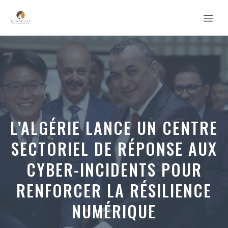
Aller
MEN
au
contenu
L’ALGÉRIE LANCE UN CENTRE
SECTORIEL DE RÉPONSE AUX
CYBER-INCIDENTS POUR
RENFORCER LA RÉSILIENCE
NUMÉRIQUE