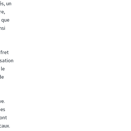
és, un
re,
s que
nsi
fret
isation
 le
de
ve.
des
ront
caux.