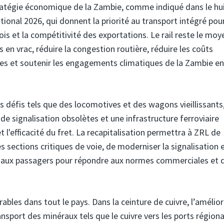
 stratégie économique de la Zambie, comme indiqué dans le h
ional 2026, qui donnent la priorité au transport intégré pour
s et la compétitivité des exportations. Le rail reste le moy
en vrac, réduire la congestion routière, réduire les coûts
rises et soutenir les engagements climatiques de la Zambie en
 défis tels que des locomotives et des wagons vieillissants
e signalisation obsolètes et une infrastructure ferroviaire
 et l'efficacité du fret. La recapitalisation permettra à ZRL de
s sections critiques de voie, de moderniser la signalisation e
s aux passagers pour répondre aux normes commerciales et 
ables dans tout le pays. Dans la ceinture de cuivre, l’amélio
ansport des minéraux tels que le cuivre vers les ports région