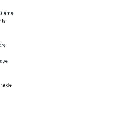
uitième
 la
dre
ique
ire de