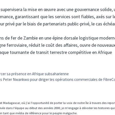
e supervisera la mise en œuvre avec une gouvernance solide, 
mance, garantissant que les services sont fiables, axés sur l
r privé par le biais de partenariats public-privé, le cas échéa
ins de fer de Zambie en une épine dorsale logistique modern
igne ferroviaire, réduit le coût des affaires, ouvre de nouveau
que tournante de transit terrestre compétitive en Afrique
cer sa présence en Afrique subsaharienne
ns Peter Nwankwo pour diriger les opérations commerciales de FibreC
t Madagascar, où j'ai l'opportunité de porter la voix de notre île à travers des repo
vée dans l'équipe au début des années 2000, je m'engage à dévoiler les histoires qui
en tant que média de référence pour le peuple malgache.