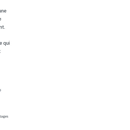
une
e
nt.
e qui
x
o
rtages