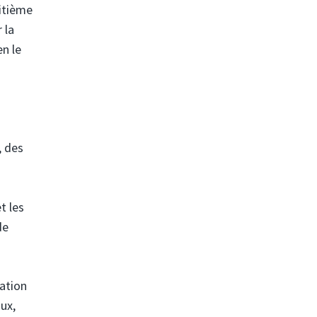
uitième
 la
en le
, des
t les
de
ration
aux,