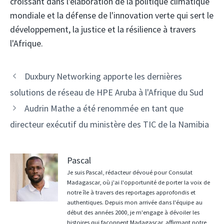
croissant dans l'élaboration de la politique climatique
mondiale et la défense de l'innovation verte qui sert le
développement, la justice et la résilience à travers
l'Afrique.
Navigation
Duxbury Networking apporte les dernières
des
solutions de réseau de HPE Aruba à l'Afrique du Sud
articles
Audrin Mathe a été renommée en tant que
directeur exécutif du ministère des TIC de la Namibia
Pascal
Je suis Pascal, rédacteur dévoué pour Consulat
Madagascar, où j'ai l'opportunité de porter la voix de
notre île à travers des reportages approfondis et
authentiques. Depuis mon arrivée dans l'équipe au
début des années 2000, je m'engage à dévoiler les
histoires qui façonnent Madagascar, affirmant notre