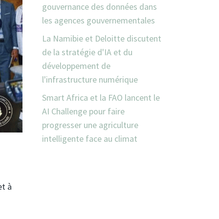
gouvernance des données dans
les agences gouvernementales
La Namibie et Deloitte discutent
de la stratégie d'IA et du
développement de
l'infrastructure numérique
Smart Africa et la FAO lancent le
AI Challenge pour faire
progresser une agriculture
intelligente face au climat
et à