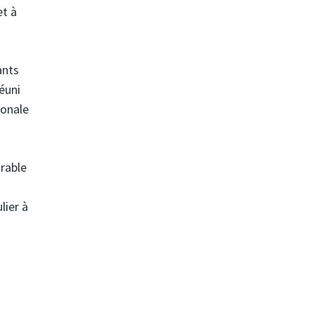
et à
ants
éuni
ionale
urable
lier à