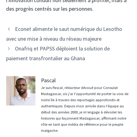
l'innovation conduit non seulement à profiter, mais à
des progrès centrés sur les personnes.
Navigation
Econet alimente le saut numérique du Lesotho
des
avec une mise à niveau du réseau majeure
articles
Onafriq et PAPSS déploient la solution de
paiement transfrontalier au Ghana
Pascal
Je suis Pascal, rédacteur dévoué pour Consulat
Madagascar, où j'ai l'opportunité de porter la voix de
notre île à travers des reportages approfondis et
authentiques. Depuis mon arrivée dans l'équipe au
début des années 2000, je m'engage à dévoiler les
histoires qui façonnent Madagascar, affirmant notre
rôle en tant que média de référence pour le peuple
malgache.