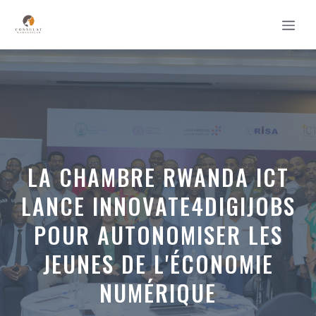
Aller
MEN
au
contenu
LA CHAMBRE RWANDA ICT
LANCE INNOVATE4DIGIJOBS
POUR AUTONOMISER LES
JEUNES DE L'ÉCONOMIE
NUMÉRIQUE