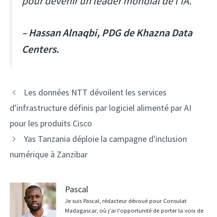
pour devenir un leader mondial de l'IA.
– Hassan Alnaqbi, PDG de Khazna Data
Centers.
Navigation
Les données NTT dévoilent les services
des
d'infrastructure définis par logiciel alimenté par AI
articles
pour les produits Cisco
Yas Tanzania déploie la campagne d'inclusion
numérique à Zanzibar
Pascal
Je suis Pascal, rédacteur dévoué pour Consulat
Madagascar, où j'ai l'opportunité de porter la voix de