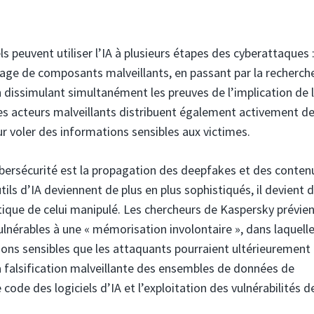
s peuvent utiliser l’IA à plusieurs étapes des cyberattaques :
age de composants malveillants, en passant par la recherch
en dissimulant simultanément les preuves de l’implication de l
Les acteurs malveillants distribuent également activement d
our voler des informations sensibles aux victimes.
bersécurité est la propagation des deepfakes et des conten
ils d’IA deviennent de plus en plus sophistiqués, il devient d
entique de celui manipulé. Les chercheurs de Kaspersky prévie
nérables à une « mémorisation involontaire », dans laquelle
ns sensibles que les attaquants pourraient ultérieurement
la falsification malveillante des ensembles de données de
 code des logiciels d’IA et l’exploitation des vulnérabilités d