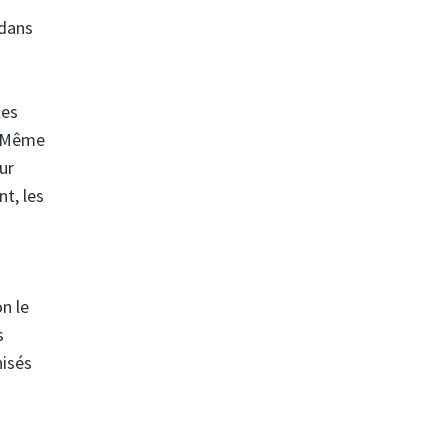
 dans
les
. Même
ur
t, les
n le
s
nisés