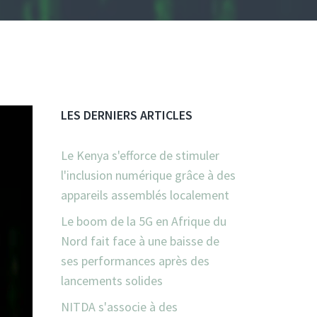
LES DERNIERS ARTICLES
Le Kenya s'efforce de stimuler
l'inclusion numérique grâce à des
appareils assemblés localement
Le boom de la 5G en Afrique du
Nord fait face à une baisse de
ses performances après des
lancements solides
NITDA s'associe à des