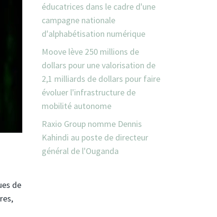
éducatrices dans le cadre d'une
campagne nationale
d'alphabétisation numérique
Moove lève 250 millions de
dollars pour une valorisation de
2,1 milliards de dollars pour faire
évoluer l'infrastructure de
mobilité autonome
Raxio Group nomme Dennis
Kahindi au poste de directeur
général de l'Ouganda
ues de
res,