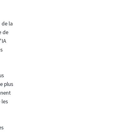
 de la
e de
’IA
es
us
e plus
nnent
 les
es