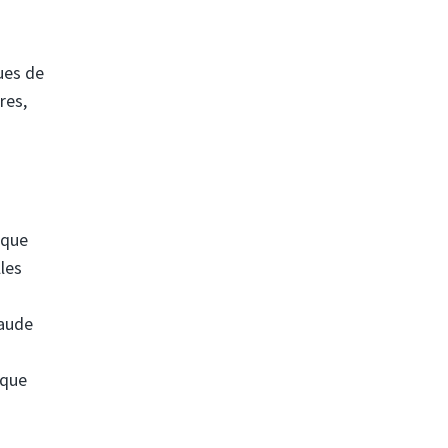
ues de
res,
ique
lles
s
raude
 que