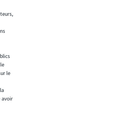
teurs,
ons
blics
le
ur le
la
 avoir