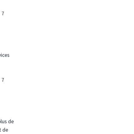
 7
vices
 7
plus de
t de