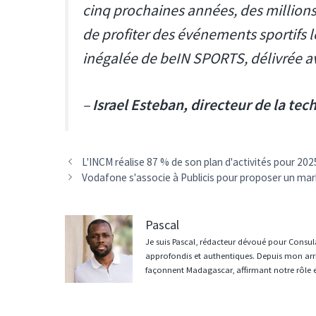
cinq prochaines années, des million
de profiter des événements sportifs 
inégalée de beIN SPORTS, délivrée a
–
Israel Esteban, directeur de la t
Navigation
L'INCM réalise 87 % de son plan d'activités pour 2
des
Vodafone s'associe à Publicis pour proposer un mark
articles
Pascal
Je suis Pascal, rédacteur dévoué pour Consula
approfondis et authentiques. Depuis mon arri
façonnent Madagascar, affirmant notre rôle 