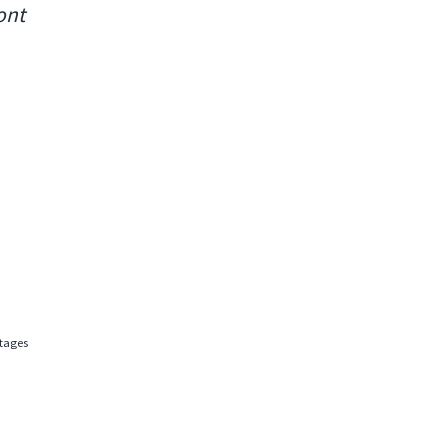
ont
rtages