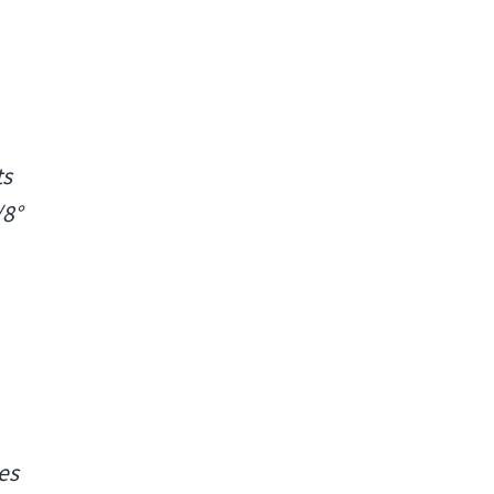
ts
/8°
es