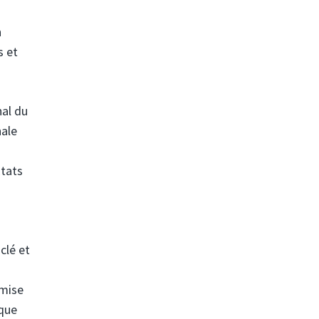
n
s et
nal du
nale
États
clé et
 mise
ique