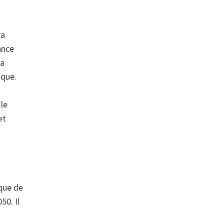
ra
ance
la
ique.
le
et
ique de
50. Il