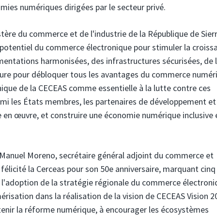
mies numériques dirigées par le secteur privé.
ère du commerce et de l'industrie de la République de Sier
e potentiel du commerce électronique pour stimuler la croiss
ementations harmonisées, des infrastructures sécurisées, de 
sure pour débloquer tous les avantages du commerce numér
onique de la CECEAS comme essentielle à la lutte contre ces
armi les États membres, les partenaires de développement et 
se en œuvre, et construire une économie numérique inclusive 
Manuel Moreno, secrétaire général adjoint du commerce et
licité la Cerceas pour son 50e anniversaire, marquant cinq
é l'adoption de la stratégie régionale du commerce électron
érisation dans la réalisation de la vision de CECEAS Vision 20
enir la réforme numérique, à encourager les écosystèmes