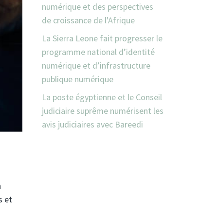
numérique et des perspectives
de croissance de l'Afrique
La Sierra Leone fait progresser le
programme national d’identité
numérique et d’infrastructure
publique numérique
La poste égyptienne et le Conseil
judiciaire suprême numérisent les
avis judiciaires avec Bareedi
n
s et