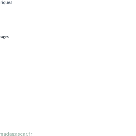
ériques
rtages
madagascar.fr