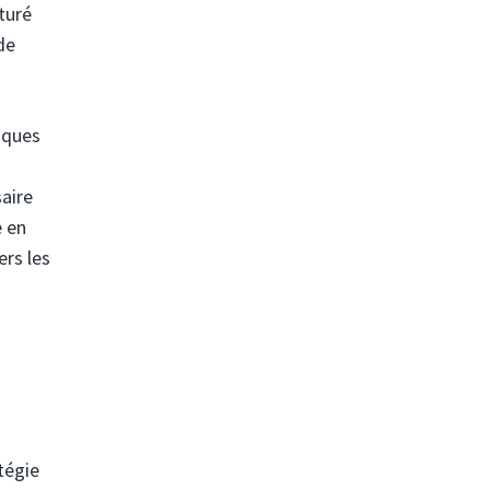
turé
de
iques
aire
e en
ers les
tégie