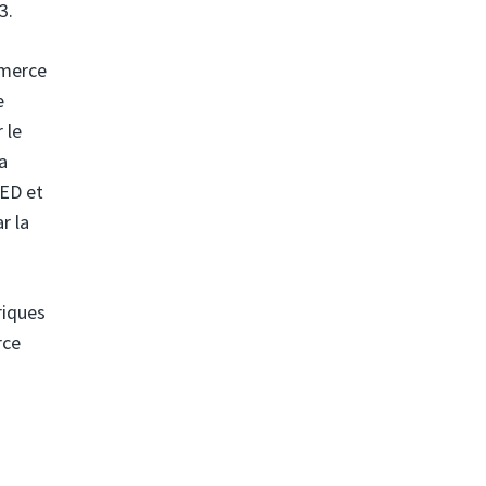
3.
mmerce
e
 le
a
CED et
r la
riques
rce