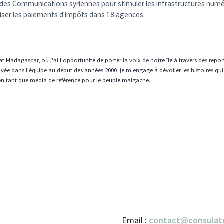
e des Communications syriennes pour stimuler les infrastructures num
iser les paiements d'impôts dans 18 agences
t Madagascar, où j'ai l'opportunité de porter la voix de notre île à travers des repo
vée dans l'équipe au début des années 2000, je m'engage à dévoiler les histoires qui
en tant que média de référence pour le peuple malgache.
Email :
contact@consulat