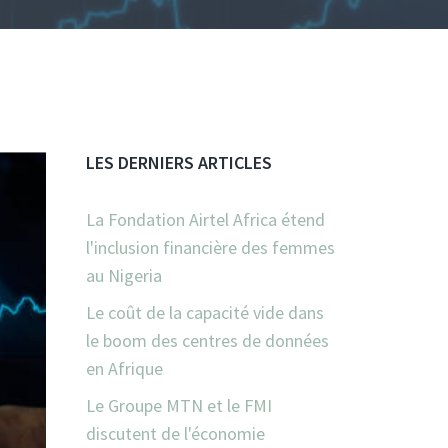
LES DERNIERS ARTICLES
La Fondation Airtel Africa étend
l'inclusion financière des femmes
au Nigeria
Le coût de la capacité vide dans
le boom des centres de données
en Afrique
Le Groupe MTN et le FMI
discutent de l'économie