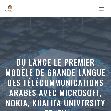
Aller
MEN
au
contenu
DU LANCE LE PREMIER
MODÈLE DE GRANDE LANGUE
DES TÉLÉCOMMUNICATIONS
ARABES AVEC MICROSOFT,
NOKIA, KHALIFA UNIVERSITY