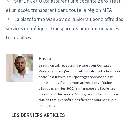
StarLink et Okta assurent une sécurité Zero Trust
des
et un accès transparent dans toute la région MEA
articles
La plateforme WanGov de la Sierra Leone offre des
services numériques transparents aux communautés
frontalières
Pascal
Je suis Pascal, rédacteur dévoué pour Consulat
Madagascar, où j'ai l'opportunité de porter la voix de
notre île à travers des reportages approfondis et
authentiques. Depuis mon arrivée dans l'équipe au
début des années 2000, je m'engage à dévoiler les
histoires qui façonnent Madagascar, affirmant notre
rôle en tant que média de référence pour le peuple
malgache.
LES DERNIERS ARTICLES