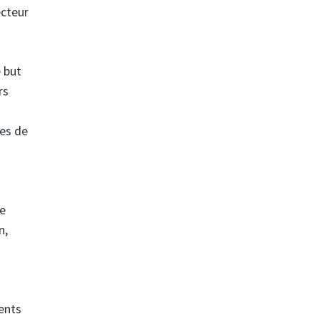
ecteur
 but
rs
res de
de
n,
ents