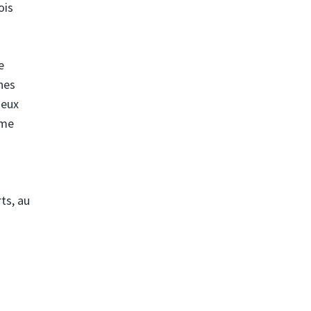
ois
e
nes
ieux
mme
ts, au