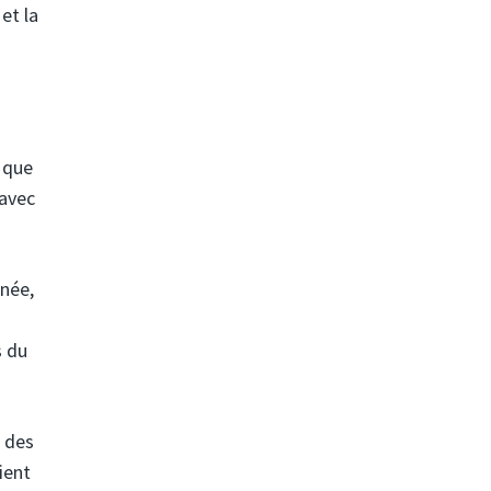
et la
é que
 avec
nnée,
s du
e des
ient