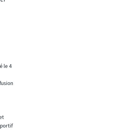
é le 4
fusion
et
portif