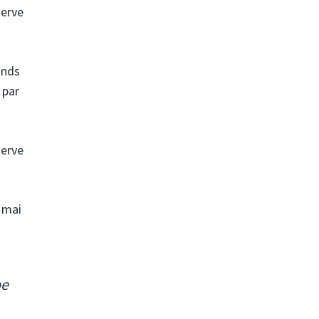
serve
ands
 par
serve
 mai
pe