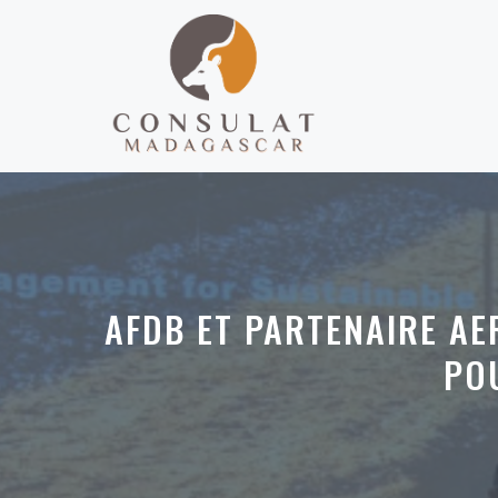
Aller
au
contenu
AFDB ET PARTENAIRE A
PO