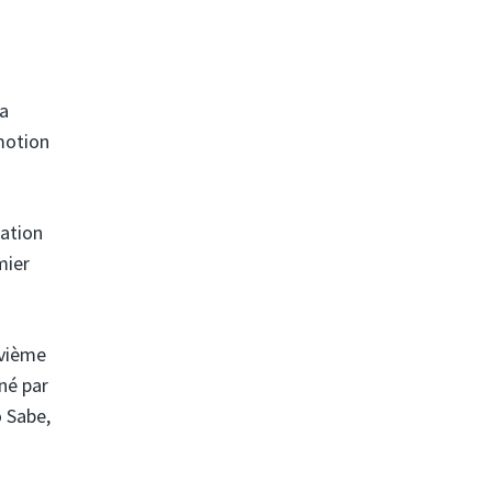
la
omotion
ration
mier
uvième
né par
o Sabe,