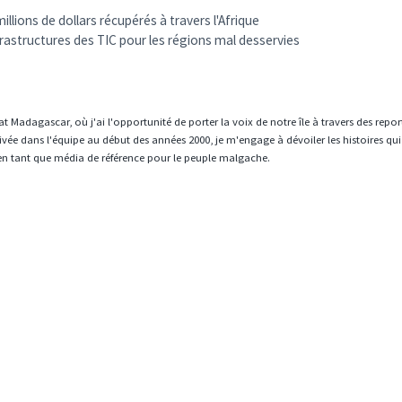
llions de dollars récupérés à travers l'Afrique
rastructures des TIC pour les régions mal desservies
t Madagascar, où j'ai l'opportunité de porter la voix de notre île à travers des repo
vée dans l'équipe au début des années 2000, je m'engage à dévoiler les histoires qui
en tant que média de référence pour le peuple malgache.